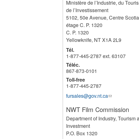
Ministère de l’Industrie, du Touri
de l’Investissement
5102, 50e Avenue, Centre Scotia
étage C. P. 1320
C. P. 1320
Yellowknife
,
NT
X1A 2L9
Tél.
1-877-445-2787 ext. 63107
Téléc.
867-873-0101
Toll-free
1-877-445-2787
fursales@gov.nt.ca
(link
sends
NWT Film Commission
e-
mail)
Department of Industry, Tourism 
Investment
P.O. Box 1320