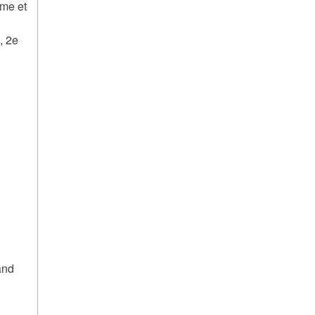
sme et
, 2e
and