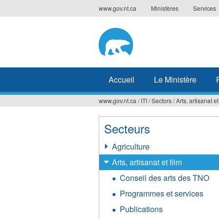
Jump
www.gov.nt.ca
Ministères
Services
to
navigation
Accueil
Le Ministère
www.gov.nt.ca
/
ITI
/
Sectors
/
Arts, artisanat et
Vous
êtes
Secteurs
ici
Agriculture
Arts, artisanat et film
Conseil des arts des TNO
Programmes et services
Publications