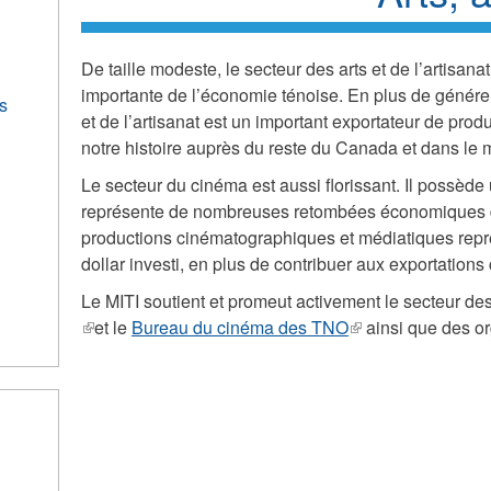
De taille modeste, le secteur des arts et de l’artisan
importante de l’économie ténoise. En plus de générer
s
et de l’artisanat est un important exportateur de prod
notre histoire auprès du reste du Canada et dans le 
Le secteur du cinéma est aussi florissant. Il possède 
représente de nombreuses retombées économiques dir
productions cinématographiques et médiatiques rep
dollar investi, en plus de contribuer aux exportations
Le MITI soutient et promeut activement le secteur des
(link
et le
Bureau du cinéma des TNO
(link
ainsi que des o
is
is
external)
external)