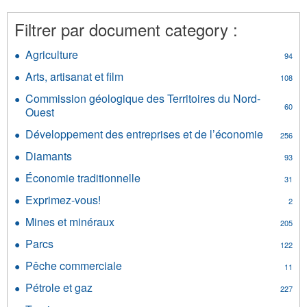
Français
filter
Filtrer par document category :
Agriculture
Apply
94
Agriculture
Arts, artisanat et film
Apply
108
filter
Arts,
Commission géologique des Territoires du Nord-
artisanat
60
Ouest
Apply
et
Commission
film
Développement des entreprises et de l’économie
Apply
256
géologique
filter
Dévelop
des
Diamants
Apply
93
des
Territoires
Diamants
entrepri
Économie traditionnelle
Apply
du
31
filter
et
Économie
Nord-
Exprimez-vous!
Apply
de
2
traditionnelle
Ouest
Exprimez-
l’économ
filter
Mines et minéraux
filter
Apply
205
vous!
filter
Mines
filter
Parcs
Apply
122
et
Parcs
minéraux
Pêche commerciale
Apply
11
filter
filter
Pêche
Pétrole et gaz
Apply
227
commerciale
Pétrole
filter