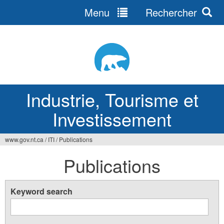
Menu
Rechercher
Jump
to
navigation
Industrie, Tourisme et
Investissement
www.gov.nt.ca
/
ITI
/
Publications
Vous
Publications
êtes
ici
Keyword search