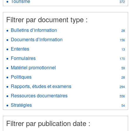
Tourisme
Apply
372
et
Tourisme
gaz
filter
filter
Filtrer par document type :
Bulletins d’information
Apply
28
Bulletins
Documents d’information
Apply
156
d’information
Documents
filter
Ententes
Apply
13
d’information
Ententes
filter
Formulaires
Apply
170
filter
Formulaires
Matériel promotionnel
Apply
59
filter
Matériel
Politiques
Apply
28
promotionnel
Politiques
filter
Rapports, études et examens
Apply
294
filter
Rapports,
Ressources documentaires
Apply
556
études
Ressources
et
Stratégies
Apply
54
documentaires
examens
Stratégies
filter
filter
filter
Filtrer par publication date :