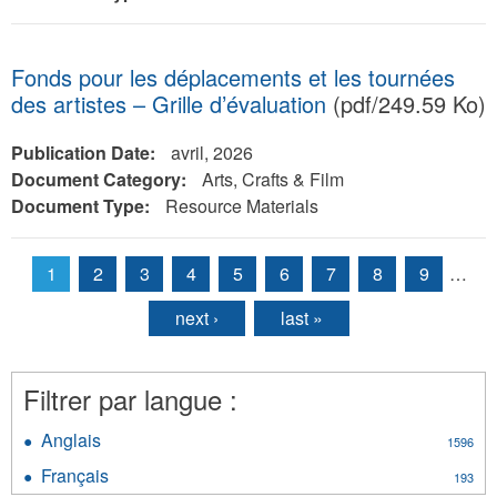
Fonds pour les déplacements et les tournées
des artistes – Grille d’évaluation
(pdf/249.59 Ko)
Publication Date:
avril, 2026
Document Category:
Arts, Crafts & Film
Document Type:
Resource Materials
1
2
3
4
5
6
7
8
9
…
Pages
next ›
last »
Filtrer par langue :
Anglais
Apply
1596
Anglais
Français
Apply
193
filter