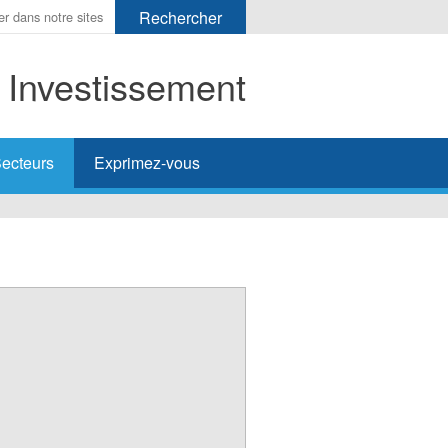
t Investissement
her
ecteurs
Exprimez-vous