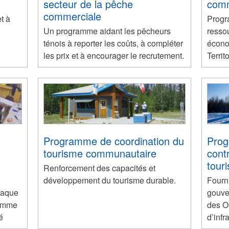
secteur de la pêche
comm
commerciale
t à
Progr
Un programme aidant les pêcheurs
ressou
ténois à reporter les coûts, à compléter
écono
les prix et à encourager le recrutement.
Territ
Programme de coordination du
Prog
tourisme communautaire
contr
touri
Renforcement des capacités et
développement du tourisme durable.
Fourn
haque
gouve
ramme
des O
é
d’infr