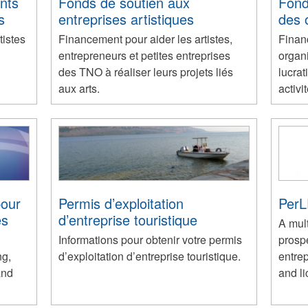
nts
Fonds de soutien aux
Fond
s
entreprises artistiques
des 
istes
Financement pour aider les artistes,
Finan
entrepreneurs et petites entreprises
organi
des TNO à réaliser leurs projets liés
lucrat
aux arts.
activi
pour
Permis d’exploitation
Per
es
d’entreprise touristique
A mult
Informations pour obtenir votre permis
prosp
ng,
d’exploitation d’entreprise touristique.
entre
and
and li