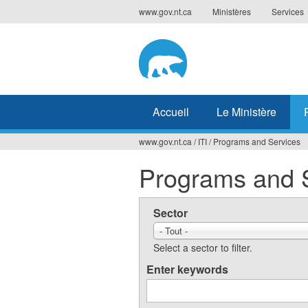
Jump
www.gov.nt.ca
Ministères
Services
to
navigation
Accueil
Le Ministère
www.gov.nt.ca
/
ITI
/
Programs and Services
Vous
Programs and 
êtes
ici
Sector
- Tout -
Select a sector to filter.
Enter keywords