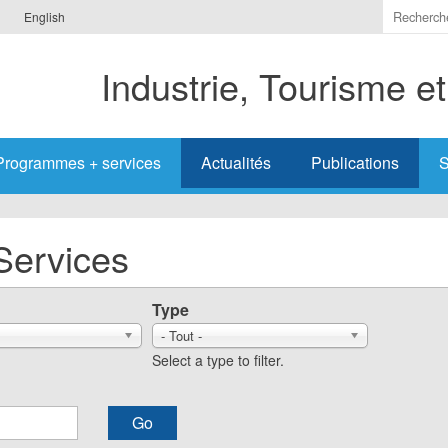
Indiquer
English
les
termes
Industrie, Tourisme e
à
recherc
Programmes + services
Actualités
Publications
S
Services
Type
- Tout -
Select a type to filter.