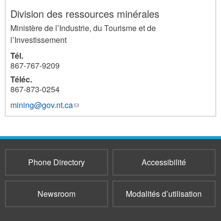
Division des ressources minérales
Ministère de l’Industrie, du Tourisme et de
l’Investissement
Tél.
867-767-9209
Téléc.
867-873-0254
mining@gov.nt.ca
(link
160
sends
e-
mail)
Phone Directory
Accessibilité
Newsroom
Modalités d’utilisation