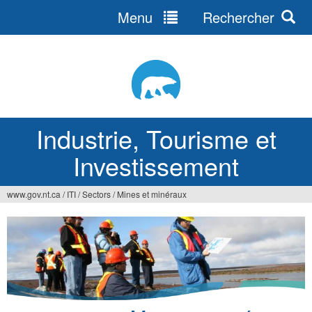
Menu
Rechercher
Jump
to
navigation
Industrie, Tourisme et
Investissement
www.gov.nt.ca
/
ITI
/
Sectors
/
Mines et minéraux
Vous
êtes
ici