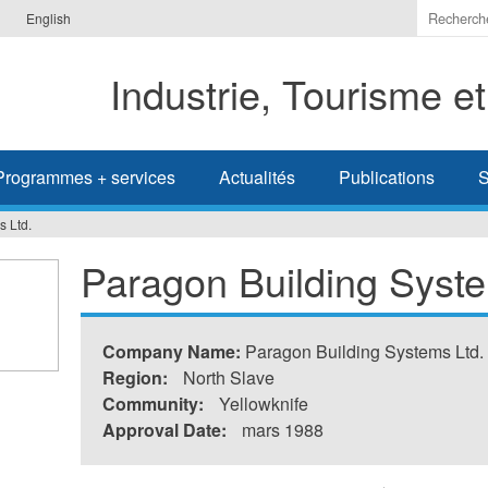
Indiquer
English
les
termes
Industrie, Tourisme e
à
recherc
Programmes + services
Actualités
Publications
S
s Ltd.
Paragon Building Syste
Company Name:
Paragon Building Systems Ltd.
Region:
North Slave
Community:
Yellowknife
Approval Date:
mars 1988