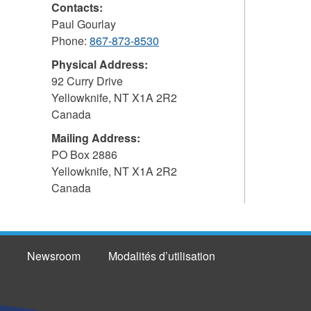
Contacts:
Paul Gourlay
Phone:
867-873-8530
Physical Address:
92 Curry Drive
Yellowknife
,
NT
X1A 2R2
Canada
Mailing Address:
PO Box 2886
Yellowknife
,
NT
X1A 2R2
Canada
Newsroom
Modalités d’utilisation