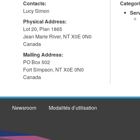
Contacts:
Categor
Lucy Simon
Ser
Physical Address:
Lot 20, Plan 1865
Jean Marie River
,
NT
X0E 0N0
Canada
Mailing Address:
PO Box 502
Fort Simpson
,
NT
X0E 0N0
Canada
Newsroom
Modalités d’utilisation