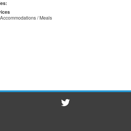
ies:
vices
Accommodations / Meals