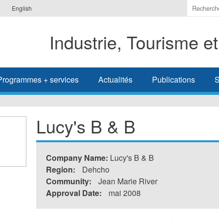
Indiquer
English
les
termes
Industrie, Tourisme e
à
recherc
Programmes + services
Actualités
Publications
S
Lucy's B & B
Company Name:
Lucy's B & B
Region:
Dehcho
Community:
Jean Marie River
Approval Date:
mai 2008