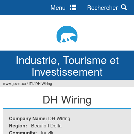
Menu
Rechercher
Jump
to
navigation
Industrie, Tourisme et
Investissement
www.gov.nt.ca
/
ITI
/
DH Wiring
Vous
DH Wiring
êtes
ici
Company Name:
DH Wiring
Region:
Beaufort Delta
Community:
Inuvik