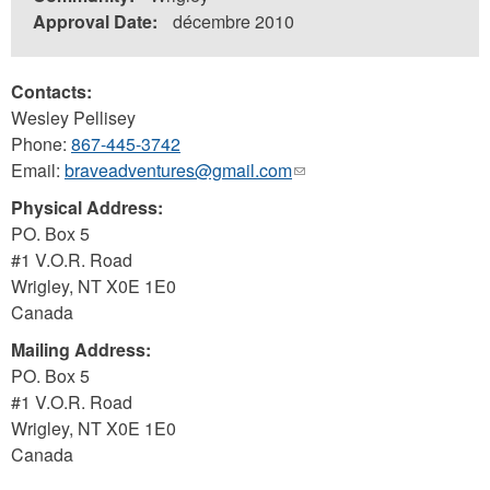
Approval Date:
décembre 2010
Contacts:
Wesley Pellisey
Phone:
867-445-3742
Email:
braveadventures@gmail.com
(link
sends
Physical Address:
e-
PO. Box 5
mail)
#1 V.O.R. Road
Wrigley
,
NT
X0E 1E0
Canada
Mailing Address:
PO. Box 5
#1 V.O.R. Road
Wrigley
,
NT
X0E 1E0
Canada