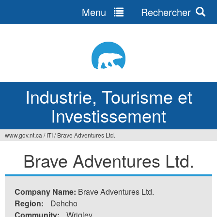
Menu
Rechercher
Jump
to
navigation
Industrie, Tourisme et
Investissement
www.gov.nt.ca
/
ITI
/
Brave Adventures Ltd.
Vous
Brave Adventures Ltd.
êtes
ici
Company Name:
Brave Adventures Ltd.
Region:
Dehcho
Community:
Wrigley