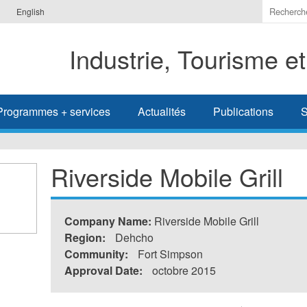
Indiquer
English
les
termes
Industrie, Tourisme e
à
recherc
Programmes + services
Actualités
Publications
S
Riverside Mobile Grill
Company Name:
Riverside Mobile Grill
Region:
Dehcho
Community:
Fort Simpson
Approval Date:
octobre 2015