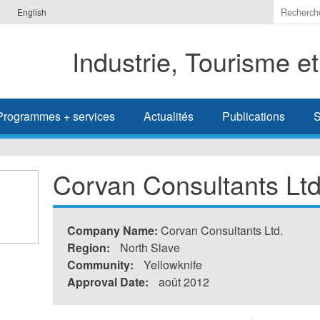
Indiquer
English
les
termes
Industrie, Tourisme e
à
recherc
Programmes + services
Actualités
Publications
S
Corvan Consultants Ltd
Company Name:
Corvan Consultants Ltd.
Region:
North Slave
Community:
Yellowknife
Approval Date:
août 2012