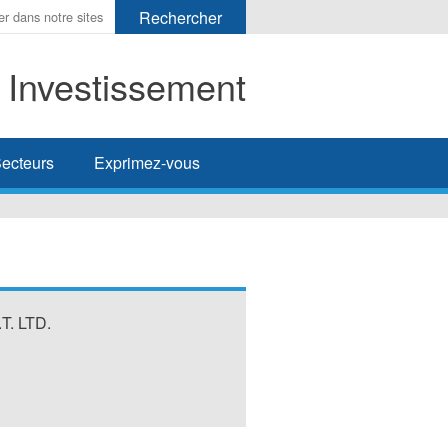
t Investissement
her
ecteurs
Exprimez-vous
T. LTD.