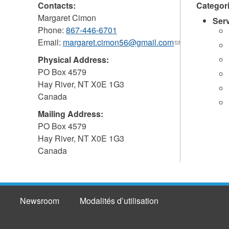
Contacts:
Categor
Margaret Cimon
Ser
Phone:
867-446-6701
Email:
margaret.cimon56@gmail.com
(link
sends
Physical Address:
e-
PO Box 4579
mail)
Hay River
,
NT
X0E 1G3
Canada
Mailing Address:
PO Box 4579
Hay River
,
NT
X0E 1G3
Canada
Newsroom
Modalités d’utilisation