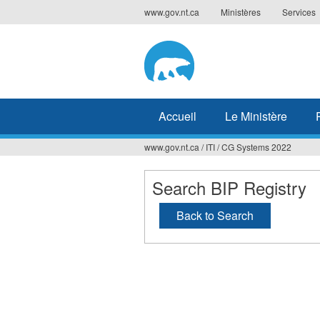
Jump
www.gov.nt.ca
Ministères
Services
to
navigation
Accueil
Le Ministère
www.gov.nt.ca
/
ITI
/
CG Systems 2022
Vous
êtes
Search BIP Registry
ici
Back to Search