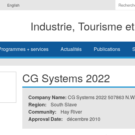
Indiquer
English
les
termes
Industrie, Tourisme e
à
recherc
Programmes + services
Actualités
Publications
S
CG Systems 2022
Company Name:
CG Systems 2022 507863 N.W.
Region:
South Slave
Community:
Hay River
Approval Date:
décembre 2010