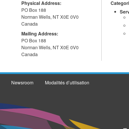
Physical Address:
Categor
PO Box 188
Ser
Norman Wells
,
NT
X0E 0V0
Canada
Mailing Address:
PO Box 188
Norman Wells
,
NT
X0E 0V0
Canada
Newsroom
Modalités d’utilisation