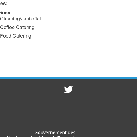
ies:
vices
Cleaning/Janitorial
Coffee Catering
Food Catering