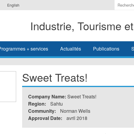
Indiquer
English
les
termes
Industrie, Tourisme e
à
recherc
Programmes + services
Actualités
Publications
S
Sweet Treats!
Company Name:
Sweet Treats!
Region:
Sahtu
Community:
Norman Wells
Approval Date:
avril 2018