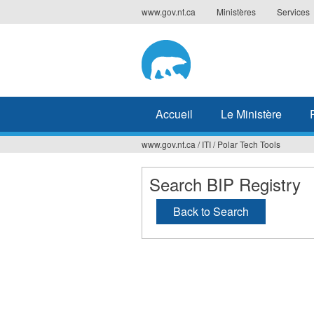
Jump
www.gov.nt.ca
Ministères
Services
to
navigation
Accueil
Le Ministère
www.gov.nt.ca
/
ITI
/
Polar Tech Tools
Vous
êtes
Search BIP Registry
ici
Back to Search