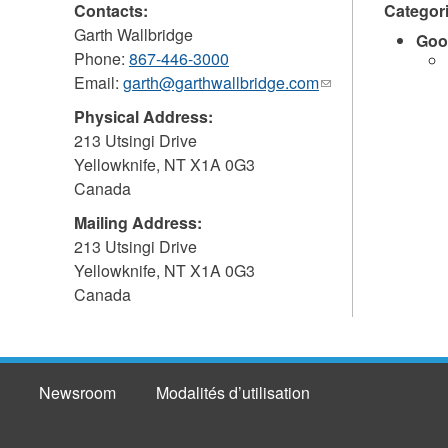
Contacts:
Categor
Garth Wallbridge
Goo
Phone:
867-446-3000
Email:
garth@garthwallbridge.com
(link
sends
Physical Address:
e-
213 Utsingi Drive
mail)
Yellowknife
,
NT
X1A 0G3
Canada
Mailing Address:
213 Utsingi Drive
Yellowknife
,
NT
X1A 0G3
Canada
Newsroom
Modalités d’utilisation