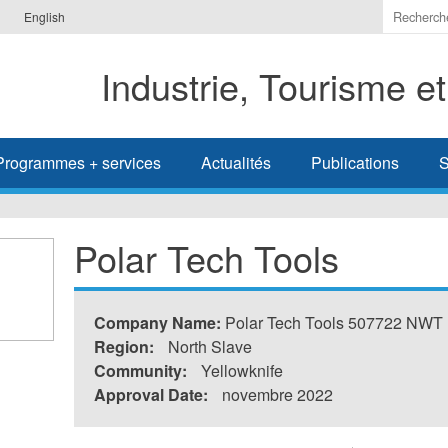
Indiquer
English
les
termes
Industrie, Tourisme e
à
recherc
Programmes + services
Actualités
Publications
S
Polar Tech Tools
Company Name:
Polar Tech Tools 507722 NWT 
Region:
North Slave
Community:
Yellowknife
Approval Date:
novembre 2022