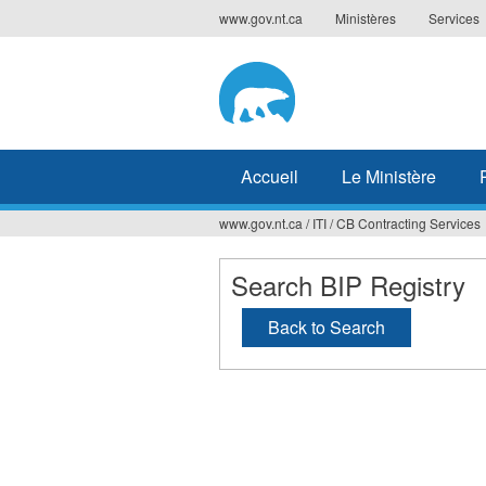
Jump
www.gov.nt.ca
Ministères
Services
to
navigation
Accueil
Le Ministère
www.gov.nt.ca
/
ITI
/
CB Contracting Services
Vous
êtes
Search BIP Registry
ici
Back to Search