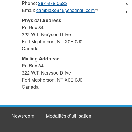
Phone:
867-678-0582
Email:
camblake645@hotmail.com
(link
sends
Physical Address:
e-
Po Box 34
mail)
322 W.T. Nerysoo Drive
Fort Mcpherson
,
NT
X0E 0J0
Canada
Mailing Address:
Po Box 34
322 W.T. Nerysoo Drive
Fort Mcpherson
,
NT
X0E 0J0
Canada
Newsroom
Modalités d’utilisation