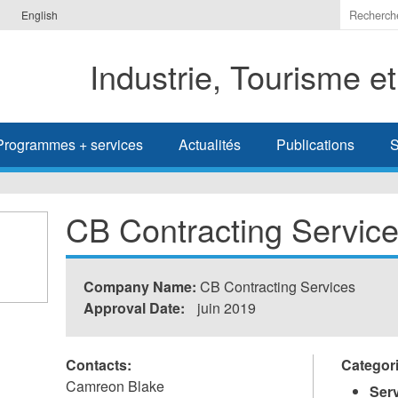
Indiquer
English
les
termes
Industrie, Tourisme e
à
recherc
Programmes + services
Actualités
Publications
S
CB Contracting Servic
Company Name:
CB Contracting Services
Approval Date:
juin 2019
Contacts:
Categor
Camreon Blake
Ser