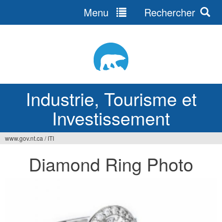
Menu
Rechercher
Jump
to
navigation
Industrie, Tourisme et
Investissement
www.gov.nt.ca
/
ITI
Vous
Diamond Ring Photo
êtes
ici