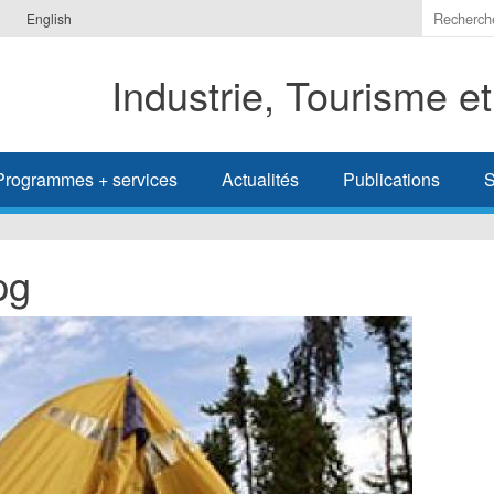
Indiquer
English
les
termes
Industrie, Tourisme e
à
recherc
Programmes + services
Actualités
Publications
S
pg