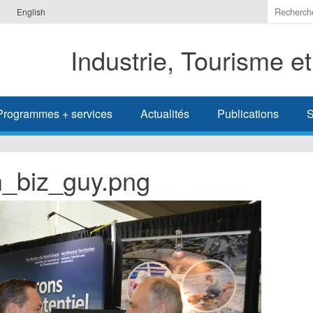
Indiquer
English
les
termes
Industrie, Tourisme e
à
recherc
Programmes + services
Actualités
Publications
S
_biz_guy.png