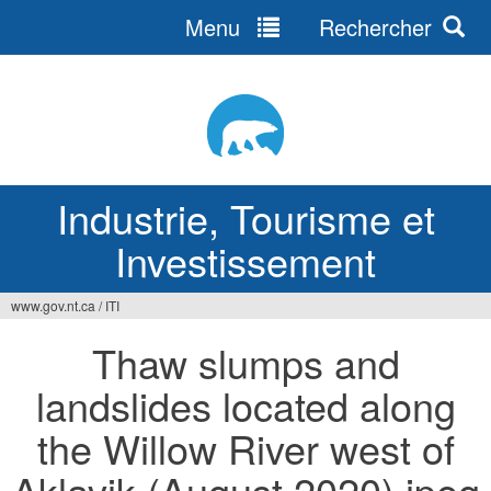
Menu
Rechercher
Jump
to
navigation
Industrie, Tourisme et
Investissement
www.gov.nt.ca
/
ITI
Vous
Thaw slumps and
êtes
landslides located along
ici
the Willow River west of
Aklavik (August 2020).jpeg