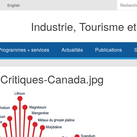
Indiquer
English
les
termes
Industrie, Tourisme e
à
recherc
Programmes + services
Actualités
Publications
S
-Critiques-Canada.jpg