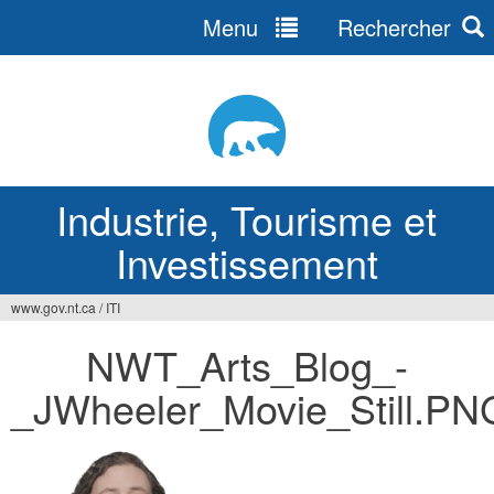
Menu
Rechercher
Jump
to
navigation
Industrie, Tourisme et
Investissement
www.gov.nt.ca
/
ITI
Vous
NWT_Arts_Blog_-
êtes
_JWheeler_Movie_Still.PN
ici