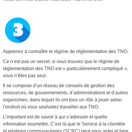
n
u
m
b
Apprenez à connaître le régime de réglementation des TNO.
e
Ce n’est pas un secret, si vous trouvez que le régime de
r
réglementation des TNO est « particulièrement compliqué »,
vous n’êtes pas seul.
_
Il se compose d’un réseau de conseils de gestion des
3
ressources, de gouvernements, d’administrations et d’autres
.
organismes, dans lequel ils ont tous un rôle à jouer selon
p
l’endroit où vous souhaitez travailler aux TNO.
n
L’important est de savoir à qui s’adresser et quelle
g
information soumettre. C’est là que le Service à la clientèle
et relations communautaires (SCRC) peut vous aider et faire