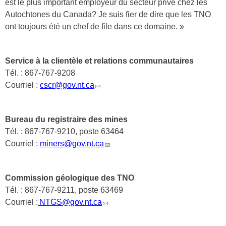
est le plus important employeur du secteur privé chez les
Autochtones du Canada? Je suis fier de dire que les TNO
ont toujours été un chef de file dans ce domaine. »
Service à la clientèle et relations communautaires
Tél. : 867-767-9208
(link
Courriel :
cscr@gov.nt.ca
sends
e-
mail)
Bureau du registraire des mines
Tél. : 867-767-9210, poste 63464
(link
Courriel :
miners@gov.nt.ca
sends
e-
mail)
Commission géologique des TNO
Tél. : 867-767-9211, poste 63469
(link
Courriel :
NTGS@gov.nt.ca
sends
e-