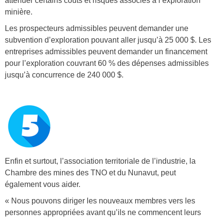
atténuer certains coûts et risques associés à l’exploration
minière.
Les prospecteurs admissibles peuvent demander une
subvention d’exploration pouvant aller jusqu’à 25 000 $. Les
entreprises admissibles peuvent demander un financement
pour l’exploration couvrant 60 % des dépenses admissibles
jusqu’à concurrence de 240 000 $.
n
u
m
b
Enfin et surtout, l’association territoriale de l’industrie, la
Chambre des mines des TNO et du Nunavut, peut
e
également vous aider.
r
« Nous pouvons diriger les nouveaux membres vers les
_
personnes appropriées avant qu’ils ne commencent leurs