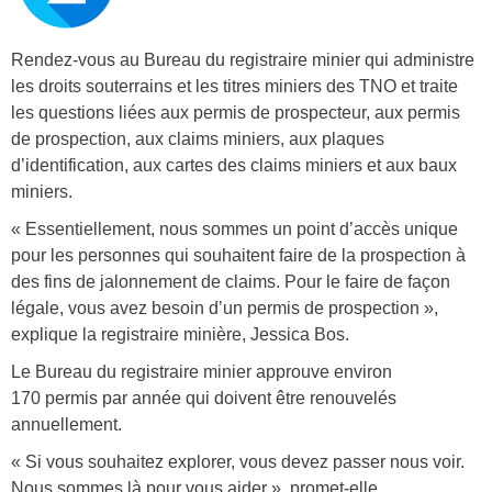
u
m
b
Rendez-vous au Bureau du registraire minier qui administre
les droits souterrains et les titres miniers des TNO et traite
e
les questions liées aux permis de prospecteur, aux permis
r
de prospection, aux claims miniers, aux plaques
_
d’identification, aux cartes des claims miniers et aux baux
2
miniers.
.
« Essentiellement, nous sommes un point d’accès unique
p
pour les personnes qui souhaitent faire de la prospection à
des fins de jalonnement de claims. Pour le faire de façon
n
légale, vous avez besoin d’un permis de prospection »,
g
explique la registraire minière, Jessica Bos.
Le Bureau du registraire minier approuve environ
170 permis par année qui doivent être renouvelés
annuellement.
« Si vous souhaitez explorer, vous devez passer nous voir.
Nous sommes là pour vous aider », promet-elle.