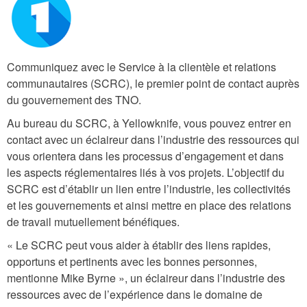
n
u
m
Communiquez avec le Service à la clientèle et relations
b
communautaires (SCRC), le premier point de contact auprès
e
du gouvernement des TNO.
r
Au bureau du SCRC, à Yellowknife, vous pouvez entrer en
_
contact avec un éclaireur dans l’industrie des ressources qui
1
vous orientera dans les processus d’engagement et dans
.
les aspects réglementaires liés à vos projets. L’objectif du
SCRC est d’établir un lien entre l’industrie, les collectivités
p
et les gouvernements et ainsi mettre en place des relations
n
de travail mutuellement bénéfiques.
g
« Le SCRC peut vous aider à établir des liens rapides,
opportuns et pertinents avec les bonnes personnes,
mentionne Mike Byrne », un éclaireur dans l’industrie des
ressources avec de l’expérience dans le domaine de