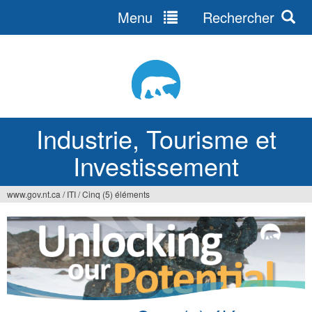
Menu
Rechercher
Jump
to
navigation
Industrie, Tourisme et
Investissement
www.gov.nt.ca
/
ITI
/
Cinq (5) éléments
Vous
êtes
ici