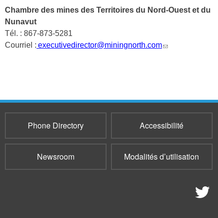
mail)
Chambre des mines des Territoires du Nord-Ouest et du
Nunavut
Tél. : 867-873-5281
(link
Courriel :
executivedirector@miningnorth.com
sends
e-
mail)
Phone Directory
Accessibilité
Newsroom
Modalités d’utilisation