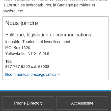
la Loi sur les hydrocarbures, la Stratégie pétrolière et
gazière, etc.
Nous joindre
Politique, législation et communications
Industrie, Tourisme et Investissement
P.O. Box 1320
Yellowknife
,
NT
X1A 2L9
Tél.
867-767-9202 ext. 63038
iticommunications@gov.nt.ca
(link
1260
sends
e-
mail)
Phone Directory
Accessibilité