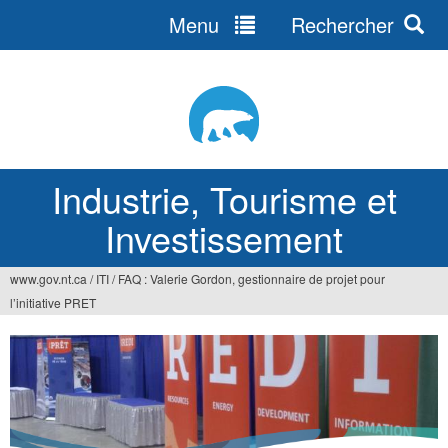
Menu
Rechercher
Jump
to
navigation
Industrie, Tourisme et
Investissement
www.gov.nt.ca
/
ITI
/
FAQ : Valerie Gordon, gestionnaire de projet pour
Vous
l’initiative PRET
êtes
ici