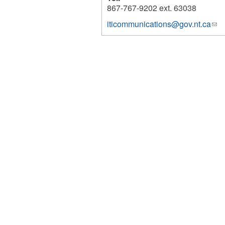
867-767-9202 ext. 63038
iticommunications@gov.nt.ca
(lin
1255
sen
e-
mai