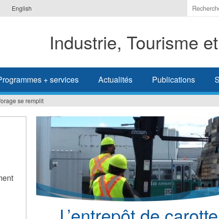
Indiquer
English
les
termes
Industrie, Tourisme e
à
recherc
Programmes + services
Actualités
Publications
S
forage se remplit
ment
L’entrepôt de carott