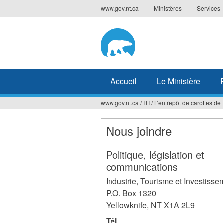
Jump
www.gov.nt.ca
Ministères
Services
to
navigation
Accueil
Le Ministère
www.gov.nt.ca
/
ITI
/
L’entrepôt de carottes de 
Vous
êtes
Nous joindre
ici
Politique, législation et
communications
Industrie, Tourisme et Investisse
P.O. Box 1320
Yellowknife
,
NT
X1A 2L9
Tél.