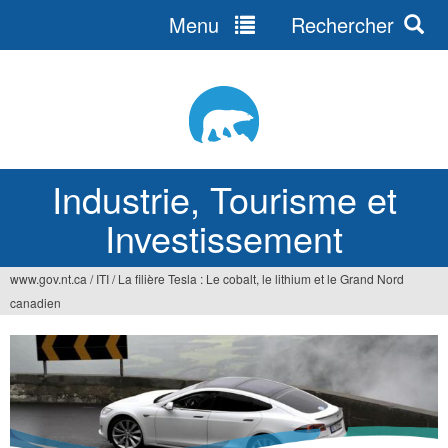
Menu
Rechercher
Jump
to
navigation
Industrie, Tourisme et
Investissement
www.gov.nt.ca
/
ITI
/
La filière Tesla : Le cobalt, le lithium et le Grand Nord
Vous
canadien
êtes
ici