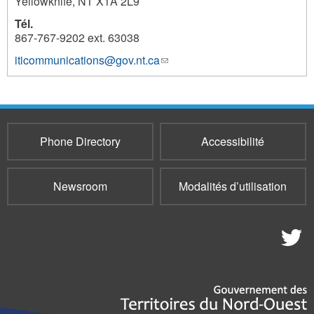
Yellowknife
,
NT
X1A 2L9
Tél.
867-767-9202 ext. 63038
iticommunications@gov.nt.ca
(link
1254
sends
e-
mail)
Phone Directory
Accessibilité
Newsroom
Modalités d’utilisation