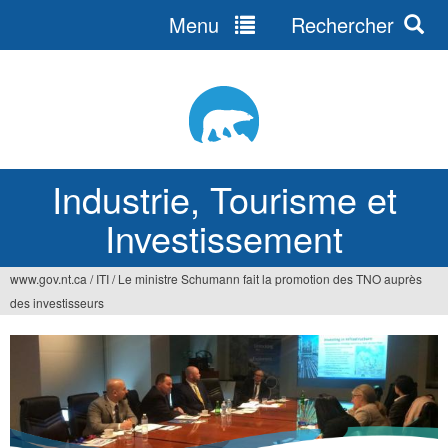
Menu
Rechercher
Jump
to
navigation
Industrie, Tourisme et
Investissement
www.gov.nt.ca
/
ITI
/
Le ministre Schumann fait la promotion des TNO auprès
Vous
des investisseurs
êtes
ici