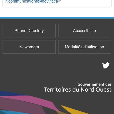
iticommunications@gov.nt.ca
(link
1211
sends
e-
mail)
Phone Directory
Accessibilité
Newsroom
Modalités d’utilisation