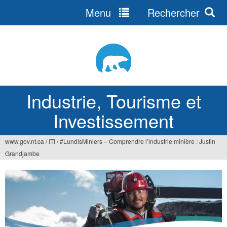
Menu
Rechercher
Jump
to
navigation
Industrie, Tourisme et
Investissement
www.gov.nt.ca
/
ITI
/
#LundisMiniers – Comprendre l’industrie minière : Justin
Vous
Grandjambe
êtes
ici