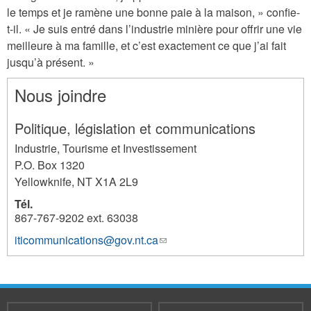
le temps et je ramène une bonne paie à la maison, » confie-
t-il. « Je suis entré dans l’industrie minière pour offrir une vie
meilleure à ma famille, et c’est exactement ce que j’ai fait
jusqu’à présent. »
Nous joindre
Politique, législation et communications
Industrie, Tourisme et Investissement
P.O. Box 1320
Yellowknife
,
NT
X1A 2L9
Tél.
867-767-9202 ext. 63038
iticommunications@gov.nt.ca
(link
1267
sends
e-
mail)