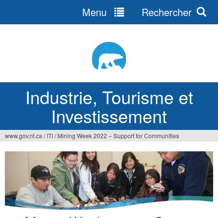
Menu
Rechercher
Jump
to
navigation
Industrie, Tourisme et
Investissement
www.gov.nt.ca
/
ITI
/
Mining Week 2022 – Support for Communities
Vous
êtes
ici