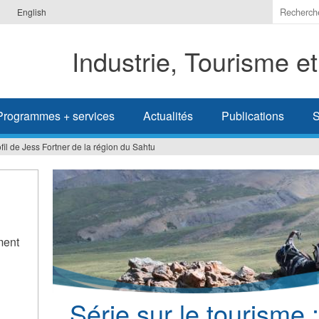
Indiquer
English
les
termes
Industrie, Tourisme e
à
recherc
Programmes + services
Actualités
Publications
S
ofil de Jess Fortner de la région du Sahtu
ment
Série sur le tourisme :