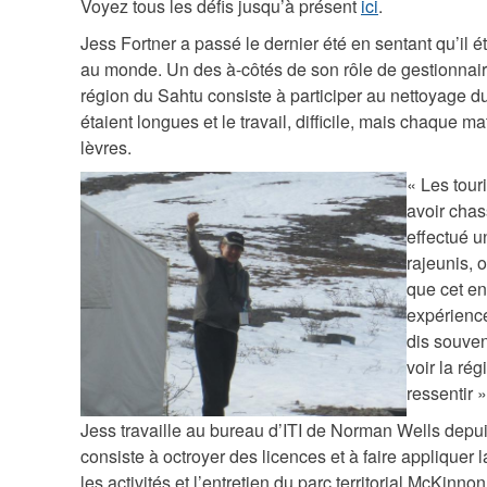
k
Voyez tous les défis jusqu’à présent
ici
.
c
Jess Fortner a passé le dernier été en sentant qu’il 
au monde. Un des à-côtés de son rôle de gestionnair
h
région du Sahtu consiste à participer au nettoyage d
a
étaient longues et le travail, difficile, mais chaque mat
l
lèvres.
l
« Les tour
e
i
avoir chas
n
effectué u
m
rajeunis, 
g
g
que cet en
e
_
expérience
1
1
dis souven
0
voir la ré
0
ressentir »
_
3
f
Jess travaille au bureau d’ITI de Norman Wells depuis
8
consiste à octroyer des licences et à faire appliquer la
r
.
les activités et l’entretien du parc territorial McKinn