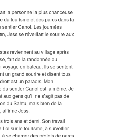
était la personne la plus chanceuse
e du tourisme et des parcs dans la
u sentier Canol. Les journées
in, Jess se réveillait le sourire aux
istes reviennent au village après
sé, fait de la randonnée ou
n voyage en bateau. Ils se sentent
ont un grand sourire et disent tous
droit est un paradis. Mon
 du sentier Canol est la même. Je
t aux gens qu’il ne s’agit pas de
gion du Sahtu, mais bien de la
, affirme Jess.
 trois ans et demi. Son travail
 Loi sur le tourisme, à surveiller
on, à se charger des projets de parcs