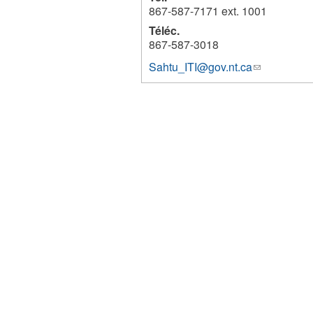
867-587-7171 ext. 1001
Téléc.
867-587-3018
Sahtu_ITI@gov.nt.ca
(link
1235
sends
e-
mail)