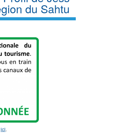
région du Sahtu
x
ici
.