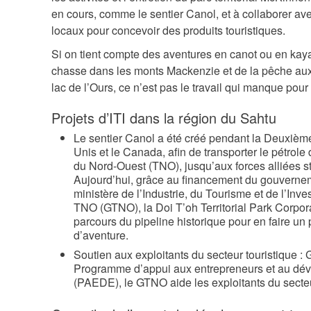
.
j
en cours, comme le sentier Canol, et à collaborer avec
p
p
locaux pour concevoir des produits touristiques.
n
g
Si on tient compte des aventures en canot ou en kayak
g
chasse dans les monts Mackenzie et de la pêche aux
lac de l’Ours, ce n’est pas le travail qui manque pour
Projets d’ITI dans la région du Sahtu
Le sentier Canol a été créé pendant la Deuxième
Unis et le Canada, afin de transporter le pétrole
du Nord-Ouest (TNO), jusqu’aux forces alliées s
Aujourd’hui, grâce au financement du gouverne
ministère de l’Industrie, du Tourisme et de l’I
TNO (GTNO), la Doi T’oh Territorial Park Corpora
parcours du pipeline historique pour en faire un 
d’aventure.
Soutien aux exploitants du secteur touristique :
Programme d’appui aux entrepreneurs et au d
(PAEDE), le GTNO aide les exploitants du secteu