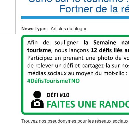
Fortner de la 
News Type:
Articles du blogue
t
o
u
r
i
s
m
w
e
Trouvez nos pseudonymes pour les réseaux sociau
e