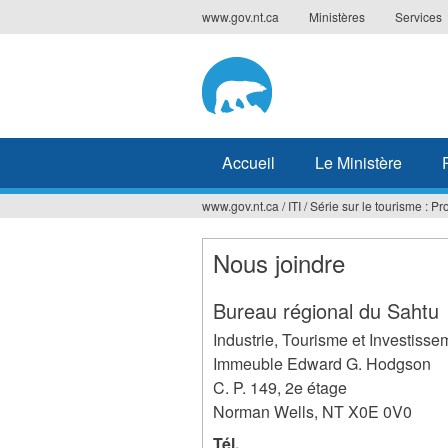
Jump
www.gov.nt.ca
Ministères
Services
to
navigation
Accueil
Le Ministère
www.gov.nt.ca
/
ITI
/
Série sur le tourisme : Pr
Vous
êtes
Nous joindre
ici
Bureau régional du Sahtu
Industrie, Tourisme et Investisse
Immeuble Edward G. Hodgson
C. P. 149, 2e étage
Norman Wells
,
NT
X0E 0V0
Tél.