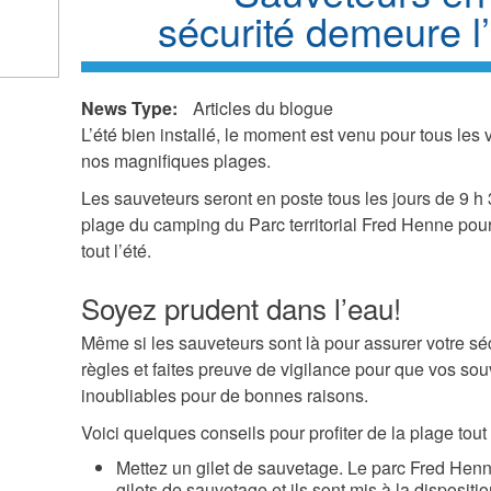
sécurité demeure l’
k
ds
News Type:
Articles du blogue
l)
L’été bien installé, le moment est venu pour tous les v
nos magnifiques plages.
Les sauveteurs seront en poste tous les jours de 9 h 
plage du camping du Parc territorial Fred Henne pour
tout l’été.
Soyez prudent dans l’eau!
Même si les sauveteurs sont là pour assurer votre sé
règles et faites preuve de vigilance pour que vos sou
inoubliables pour de bonnes raisons.
Voici quelques conseils pour profiter de la plage tout 
Mettez un gilet de sauvetage. Le parc Fred Henn
gilets de sauvetage et ils sont mis à la dispositi