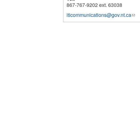
867-767-9202 ext. 63038
iticommunications@gov.nt.ca
(lin
1259
sen
e-
mai