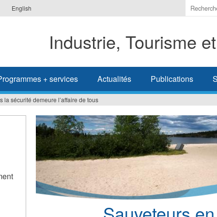
Indiquer
English
les
termes
Industrie, Tourisme e
à
recherc
Programmes + services
Actualités
Publications
S
 la sécurité demeure l’affaire de tous
ment
Sauveteurs en 