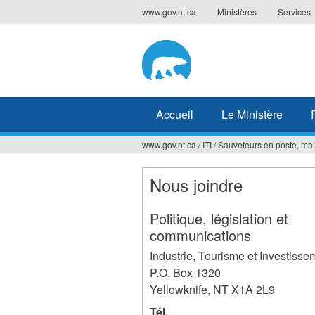
Jump
www.gov.nt.ca
Ministères
Services
to
navigation
Accueil
Le Ministère
www.gov.nt.ca
/
ITI
/
Sauveteurs en poste, mais
Vous
êtes
Nous joindre
ici
Politique, législation et
communications
Industrie, Tourisme et Investisse
P.O. Box 1320
Yellowknife
,
NT
X1A 2L9
Tél.