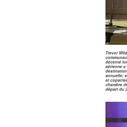
g
n
y
o
.
r
j
t
p
h
g
.
Trevor Wild
j
communauta
décerné lo
p
aérienne a 
g
destination
annuelle; 
et coparra
chambre de
départ du 2
a
r