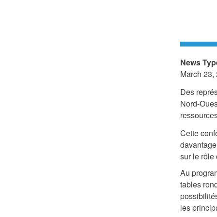
News Typ
March 23,
Des représ
Nord-Ouest
ressources 
Cette conf
davantage 
sur le rôl
Au program
tables ron
possibilit
les princip