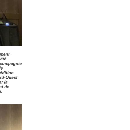
ement
 été
a compagnie
le
édition
ord-Ouest
r la
nt de
e.