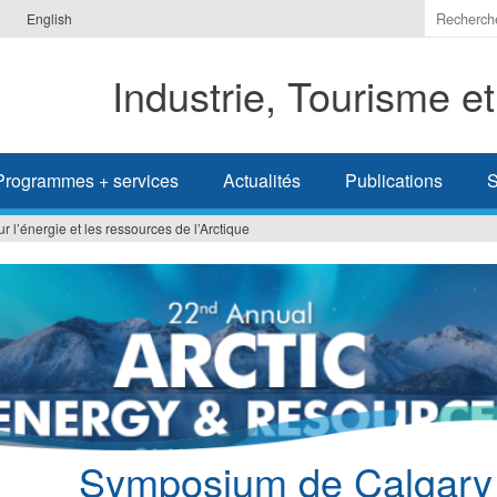
Indiquer
English
les
termes
Industrie, Tourisme e
à
recherc
Programmes + services
Actualités
Publications
S
l’énergie et les ressources de l’Arctique
Symposium de Calgary