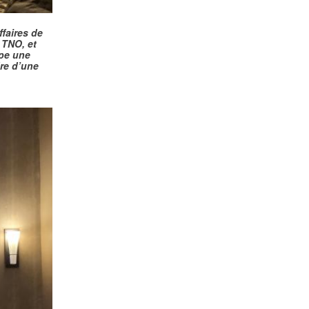
ffaires de
 TNO, et
ppe une
dre d’une