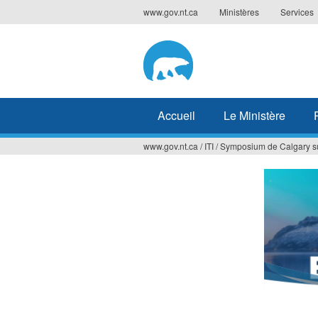
Jump
www.gov.nt.ca
Ministères
Services
to
navigation
Accueil
Le Ministère
www.gov.nt.ca
/
ITI
/
Symposium de Calgary sur 
Vous
êtes
ici