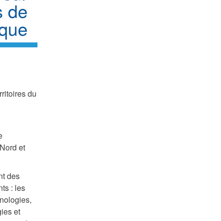
s de
ique
itoires du
e
Nord et
nt des
ts : les
hnologies,
gies et