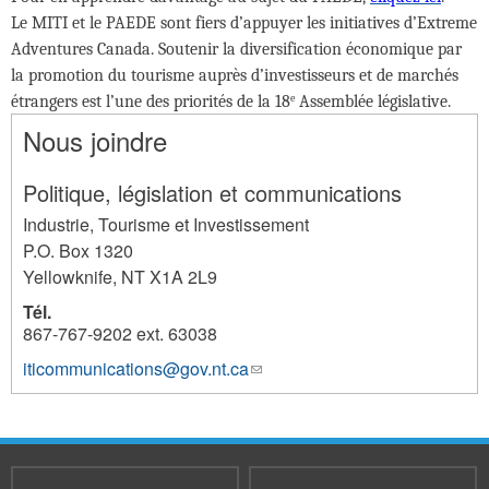
Le MITI et le PAEDE sont fiers d’appuyer les initiatives d’Extreme
Adventures Canada. Soutenir la diversification économique par
la promotion du tourisme auprès d’investisseurs et de marchés
étrangers est l’une des priorités de la 18
e
Assemblée législative.
Nous joindre
Politique, législation et communications
Industrie, Tourisme et Investissement
P.O. Box 1320
Yellowknife
,
NT
X1A 2L9
Tél.
867-767-9202 ext. 63038
iticommunications@gov.nt.ca
(link
1253
sends
e-
mail)