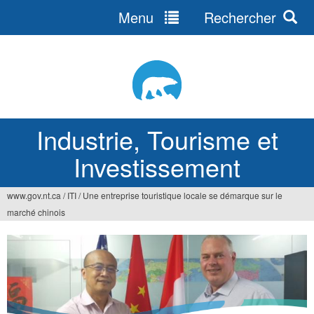
Menu
Rechercher
Jump
to
navigation
Industrie, Tourisme et
Investissement
www.gov.nt.ca
/
ITI
/
Une entreprise touristique locale se démarque sur le
Vous
marché chinois
êtes
ici