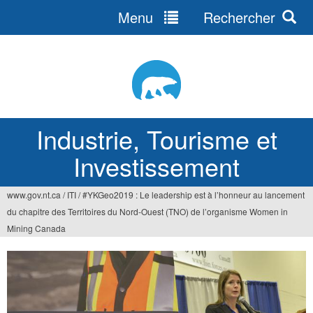
Menu
Rechercher
Jump
to
navigation
Industrie, Tourisme et
Investissement
www.gov.nt.ca
/
ITI
/
#YKGeo2019 : Le leadership est à l’honneur au lancement
Vous
du chapitre des Territoires du Nord-Ouest (TNO) de l’organisme Women in
êtes
Mining Canada
ici