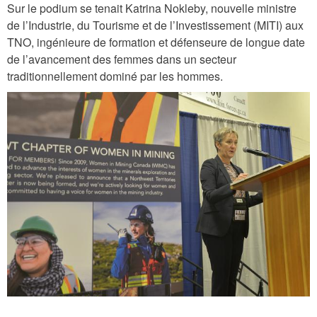
Sur le podium se tenait Katrina Nokleby, nouvelle ministre
de l’Industrie, du Tourisme et de l’Investissement (MITI) aux
TNO, ingénieure de formation et défenseure de longue date
de l’avancement des femmes dans un secteur
traditionnellement dominé par les hommes.
p
a
m
_
s
t
r
a
n
d