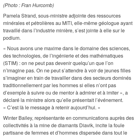
_
(Photo : Fran Hurcomb)
d
Pamela Strand, sous-ministre adjointe des ressources
m
minérales et pétrolières au MITI, elle-même géologue ayant
travaillé dans l’industrie minière, s’est jointe à elle sur le
.
podium.
j
« Nous avons une maxime dans le domaine des sciences,
p
des technologies, de l’ingénierie et des mathématiques
g
(STIM) : on ne peut pas devenir quelqu’un que l’on
n’imagine pas. On ne peut s’attendre à voir de jeunes filles
s’imaginer en train de travailler dans des secteurs dominés
traditionnellement par les hommes si elles n’ont pas
d’exemple à suivre ou de mentor à admirer et à imiter », a
déclaré la ministre alors qu’elle présentait l’événement.
« C’est là le message à retenir aujourd’hui. »
Winter Bailey, représentante en communications auprès des
collectivités à la mine de diamants Diavik, incite la foule
partisane de femmes et d’hommes dispersée dans tout le