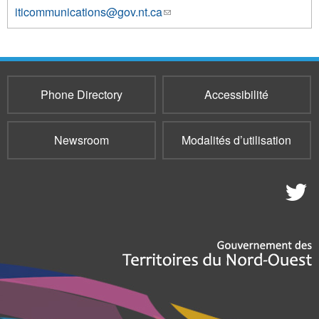
iticommunications@gov.nt.ca
(link
4964
sends
e-
mail)
Phone Directory
Accessibilité
Newsroom
Modalités d’utilisation