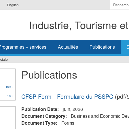
Indiquer
English
les
termes
Industrie, Tourisme e
à
recherc
Programmes + services
Actualités
Publications
S
ciale
Publications
1596
CFSP Form - Formulaire du PSSPC
(pdf/
193
Publication Date:
juin, 2026
Document Category:
Business and Economic De
Document Type:
Forms