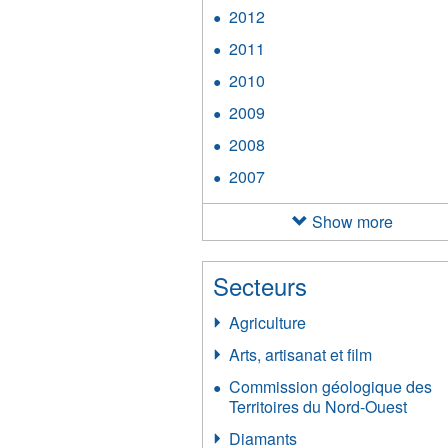
2013
2012
Apply
filter
2012
2011
Apply
filter
2011
2010
Apply
filter
2010
2009
Apply
filter
2009
2008
Apply
filter
2008
2007
Apply
filter
2007
filter
Show more
Secteurs
Agriculture
Arts, artisanat et film
Commission géologique des
Territoires du Nord-Ouest
Diamants