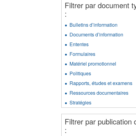
filter
Filtrer par document t
:
Bulletins d’information
Apply
Bulletin
Documents d’information
Apply
d’inform
Docu
filter
Ententes
Apply
d’inf
Ententes
filter
Formulaires
Apply
filter
Formulaires
Matériel promotionnel
Apply
filter
Matériel
Politiques
Apply
promotio
Politiques
filter
Rapports, études et examens
A
filter
R
Ressources documentaires
App
é
Re
e
Stratégies
Apply
doc
e
Stratégies
filt
fi
filter
Filtrer par publication 
: