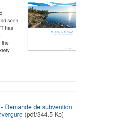
ed
ound seen
WT has
.
 the
xiety
t - Demande de subvention
envergure
(pdf/344.5 Ko)