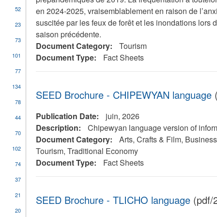
52
en 2024-2025, vraisemblablement en raison de l’anx
suscitée par les feux de forêt et les inondations lors d
23
saison précédente.
73
Document Category:
Tourism
101
Document Type:
Fact Sheets
77
134
SEED Brochure - CHIPEWYAN language
(
78
Publication Date:
juin, 2026
44
Description:
Chipewyan language version of infor
70
Document Category:
Arts, Crafts & Film, Busine
102
Tourism, Traditional Economy
Document Type:
Fact Sheets
74
37
21
SEED Brochure - TLICHO language
(pdf/
20