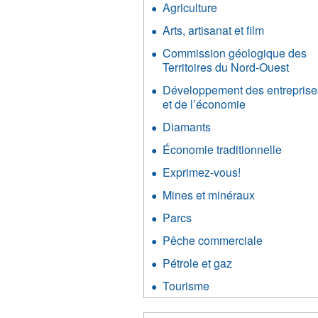
Agriculture
Apply
Agriculture
Arts, artisanat et film
Apply
filter
Arts,
Commission géologique des
artisanat
Territoires du Nord-Ouest
Appl
et
Comm
film
Développement des entreprise
géolo
filter
et de l’économie
Apply
des
Développeme
Territ
Diamants
Apply
des
du
Diamants
entreprises
Économie traditionnelle
Apply
Nord-
filter
et
Écono
Oues
Exprimez-vous!
Apply
de
traditi
filter
Exprimez-
l’économie
filter
Mines et minéraux
Apply
vous!
filter
Mines
filter
Parcs
Apply
et
Parcs
minéraux
Pêche commerciale
Apply
filter
filter
Pêche
Pétrole et gaz
Apply
commercia
Pétrole
filter
Tourisme
Apply
et
Tourisme
gaz
filter