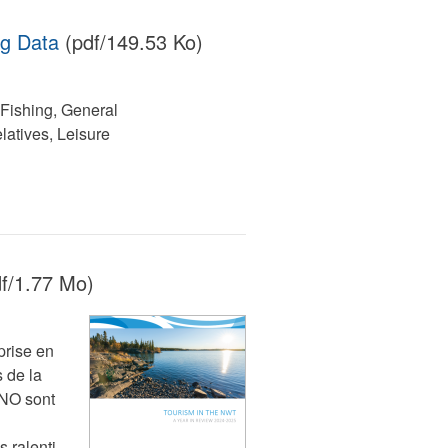
ng Data
(pdf/149.53 Ko)
Fishing, General
latives, Leisure
f/1.77 Mo)
prise en
 de la
TNO sont
 ralenti