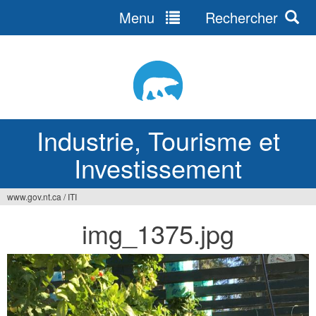
Menu
Rechercher
Jump
to
navigation
Industrie, Tourisme et
Investissement
www.gov.nt.ca
/
ITI
Vous
img_1375.jpg
êtes
ici