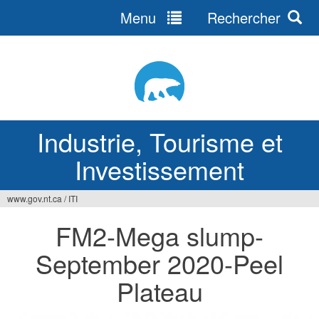
Menu
Rechercher
Jump
to
navigation
Industrie, Tourisme et
Investissement
www.gov.nt.ca
/
ITI
Vous
FM2-Mega slump-
êtes
September 2020-Peel
ici
Plateau