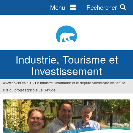
Menu
Rechercher
Jump
to
navigation
Industrie, Tourisme et
Investissement
www.gov.nt.ca
/
ITI
/
Le ministre Schumann et le député Vanthuyne visitent le
Vous
site du projet agricole Le Refuge
êtes
ici