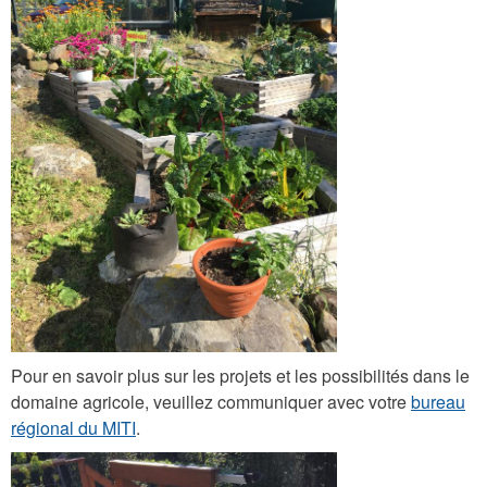
g
_
1
3
7
7
.
j
p
g
Pour en savoir plus sur les projets et les possibilités dans le
domaine agricole, veuillez communiquer avec votre
bureau
régional du MITI
.