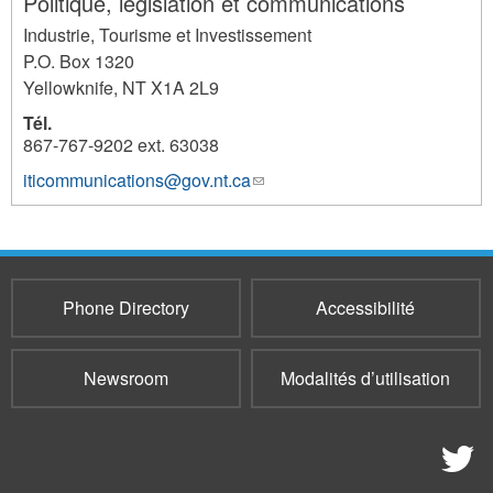
Politique, législation et communications
Industrie, Tourisme et Investissement
P.O. Box 1320
Yellowknife
,
NT
X1A 2L9
Tél.
867-767-9202 ext. 63038
iticommunications@gov.nt.ca
(link
1296
sends
e-
mail)
Phone Directory
Accessibilité
Newsroom
Modalités d’utilisation