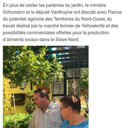
En plus de visiter les parterres du jardin, le ministre
Schumann et le député Vanthuyne ont discuté avec France
du potentiel agricole des Territoires du Nord-Ouest, du
travail réalisé par le marché fermier de Yellowknife et des
possibilités commerciales offertes pour la production
d’aliments locaux dans le Slave Nord.
i
m
g
_
1
3
7
5
.