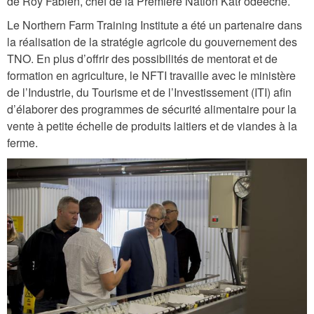
de Roy Fabien, chef de la Première Nation Kátł’odeeche.
p
g
Le Northern Farm Training Institute a été un partenaire dans
la réalisation de la stratégie agricole du gouvernement des
TNO. En plus d’offrir des possibilités de mentorat et de
formation en agriculture, le NFTI travaille avec le ministère
de l’Industrie, du Tourisme et de l’Investissement (ITI) afin
d’élaborer des programmes de sécurité alimentaire pour la
vente à petite échelle de produits laitiers et de viandes à la
ferme.
d
s
c
_
0
9
7