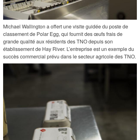
9
.
j
Michael Wallington a offert une visite guidée du poste de
classement de Polar Egg, qui fournit des œufs frais de
p
grande qualité aux résidents des TNO depuis son
g
établissement de Hay River. L’entreprise est un exemple du
succès commercial prévu dans le secteur agricole des TNO.
d
s
c
_
0
9
7