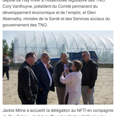
Cory Vanthuyne, président du Comité permanent du
développement économique et de l’emploi, et Glen
Abernathy, ministre de la Santé et des Services sociaux du
gouvernement des TNO.
d
s
c
_
0
9
4
0
.
j
Jackie Milne a accueilli la délégation au NFTI en compagnie