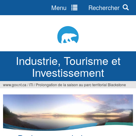
Menu
Rechercher
Jump
to
navigation
Industrie, Tourisme et
Investissement
www.gov.nt.ca
/
ITI
/
Prolongation de la saison au parc territorial Blackstone
Vous
êtes
ici