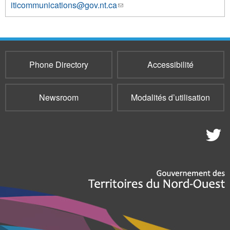
iticommunications@gov.nt.ca
(link
1000
sends
e-
mail)
Phone Directory
Accessibilité
Newsroom
Modalités d’utilisation