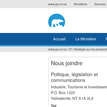
Jump
www.gov.nt.ca
Ministères
Services
to
navigation
Accueil
Le Ministère
www.gov.nt.ca
/
ITI
/
Stratégie sur les perspe
Vous
êtes
Nous joindre
ici
Politique, législation et
communications
Industrie, Tourisme et Investisse
P.O. Box 1320
Yellowknife
,
NT
X1A 2L9
Tél.