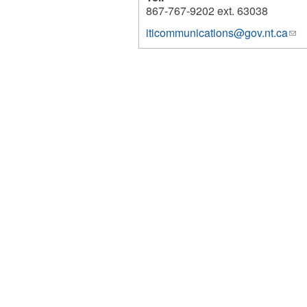
867-767-9202 ext. 63038
iticommunications@gov.nt.ca
(lin
1234
sen
e-
mai