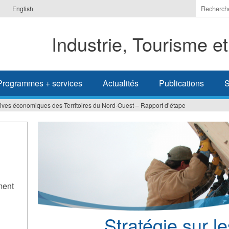
Indiquer
English
les
termes
Industrie, Tourisme e
à
recherc
Programmes + services
Actualités
Publications
S
ctives économiques des Territoires du Nord-Ouest – Rapport d’étape
ment
Stratégie sur l