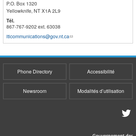
P.O. Box 1320
Yellowknife
,
NT
X1A 2L9
Tél.
867-767-9202 ext. 63038
iticommunications@gov.nt.ca
(link
2685
sends
e-
mail)
Phone Directory
Accessibilité
Newsroom
Modalités d’utilisation