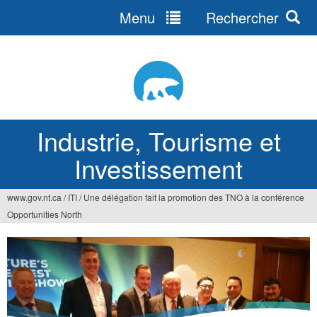
Menu
Rechercher
Jump
to
navigation
Industrie, Tourisme et
Investissement
www.gov.nt.ca
/
ITI
/
Une délégation fait la promotion des TNO à la conférence
Vous
Opportunities North
êtes
ici