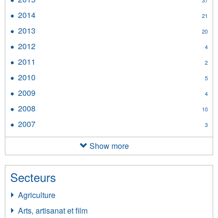
37
filter
2015
2014
Apply
21
filter
2014
2013
Apply
20
filter
2013
2012
Apply
4
filter
2012
2011
Apply
2
filter
2011
2010
Apply
5
filter
2010
2009
Apply
4
filter
2009
2008
Apply
10
filter
2008
2007
Apply
3
filter
2007
filter
Show more
Secteurs
Agriculture
Arts, artisanat et film