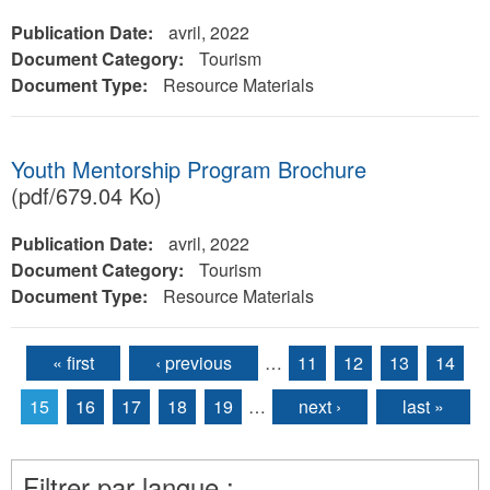
Publication Date:
avril, 2022
Document Category:
Tourism
Document Type:
Resource Materials
Youth Mentorship Program Brochure
(pdf/679.04 Ko)
Publication Date:
avril, 2022
Document Category:
Tourism
Document Type:
Resource Materials
« first
‹ previous
…
11
12
13
14
Pages
15
16
17
18
19
…
next ›
last »
Filtrer par langue :