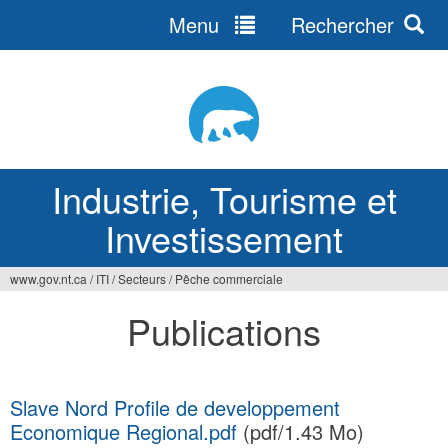
Menu
Rechercher
Jump
to
navigation
Industrie, Tourisme et
Investissement
www.gov.nt.ca
/
ITI
/
Secteurs
/
Pêche commerciale
Vous
Publications
êtes
ici
Slave Nord Profile de developpement
Economique Regional.pdf
(pdf/1.43 Mo)