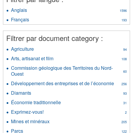
Anglais
Apply
1596
Anglais
Français
Apply
193
filter
Français
filter
Filtrer par document category :
Agriculture
Apply
94
Agriculture
Arts, artisanat et film
Apply
108
filter
Arts,
Commission géologique des Territoires du Nord-
artisanat
60
Ouest
Apply
et
Commission
film
Développement des entreprises et de l’économie
Apply
256
géologique
filter
Dévelop
des
Diamants
Apply
93
des
Territoires
Diamants
entrepri
Économie traditionnelle
Apply
du
31
filter
et
Économie
Nord-
Exprimez-vous!
Apply
de
2
traditionnelle
Ouest
Exprimez-
l’économ
filter
Mines et minéraux
filter
Apply
205
vous!
filter
Mines
filter
Parcs
Apply
122