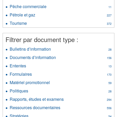
et
Parcs
minéraux
Pêche commerciale
Apply
11
filter
filter
Pêche
Pétrole et gaz
Apply
227
commerciale
Pétrole
filter
Tourisme
Apply
372
et
Tourisme
gaz
filter
filter
Filtrer par document type :
Bulletins d’information
Apply
28
Bulletins
Documents d’information
Apply
156
d’information
Documents
filter
Ententes
Apply
13
d’information
Ententes
filter
Formulaires
Apply
170
filter
Formulaires
Matériel promotionnel
Apply
59
filter
Matériel
Politiques
Apply
28
promotionnel
Politiques
filter
Rapports, études et examens
Apply
294
filter
Rapports,
Ressources documentaires
Apply
556
études
Ressources
et
Stratégies
Apply
54