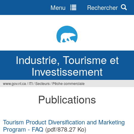
Menu
Rechercher
Jump
to
navigation
Industrie, Tourisme et
Investissement
www.gov.nt.ca
/
ITI
/
Secteurs
/
Pêche commerciale
Vous
Publications
êtes
ici
Tourism Product Diversification and Marketing
Program - FAQ
(pdf/878.27 Ko)