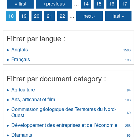
« first
‹ previous
…
14
15
16
17
Pages
18
19
20
21
22
…
next ›
last »
Filtrer par langue :
Anglais
Apply
1596
Anglais
Français
Apply
193
filter
Français
filter
Filtrer par document category :
Agriculture
Apply
94
Agriculture
Arts, artisanat et film
Apply
108
filter
Arts,
Commission géologique des Territoires du Nord-
artisanat
60
Ouest
Apply
et
Commission
film
Développement des entreprises et de l’économie
Apply
256
géologique
filter
Dévelop
des
Diamants
Apply
93