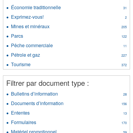
des
Territoires
Diamants
entrepri
Économie traditionnelle
Apply
du
31
filter
et
Économie
Nord-
Exprimez-vous!
Apply
de
2
traditionnelle
Ouest
Exprimez-
l’économ
filter
Mines et minéraux
filter
Apply
205
vous!
filter
Mines
filter
Parcs
Apply
122
et
Parcs
minéraux
Pêche commerciale
Apply
11
filter
filter
Pêche
Pétrole et gaz
Apply
227
commerciale
Pétrole
filter
Tourisme
Apply
372
et
Tourisme
gaz
filter
filter
Filtrer par document type :
Bulletins d’information
Apply
28
Bulletins
Documents d’information
Apply
156
d’information
Documents
filter
Ententes
Apply
13
d’information
Ententes
filter
Formulaires
Apply
170
filter
Formulaires
Matériel promotionnel
Apply
59