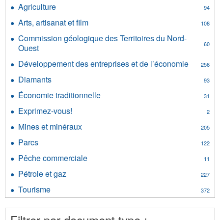
Agriculture
Apply
94
Agriculture
Arts, artisanat et film
Apply
108
filter
Arts,
Commission géologique des Territoires du Nord-
artisanat
60
Ouest
Apply
et
Commission
film
Développement des entreprises et de l’économie
Apply
256
géologique
filter
Dévelop
des
Diamants
Apply
93
des
Territoires
Diamants
entrepri
Économie traditionnelle
Apply
du
31
filter
et
Économie
Nord-
Exprimez-vous!
Apply
de
2
traditionnelle
Ouest
Exprimez-
l’économ
filter
Mines et minéraux
filter
Apply
205
vous!
filter
Mines
filter
Parcs
Apply
122
et
Parcs
minéraux
Pêche commerciale
Apply
11
filter
filter
Pêche
Pétrole et gaz
Apply
227
commerciale
Pétrole
filter
Tourisme
Apply
372
et
Tourisme
gaz
filter
filter
Filtrer par document type :