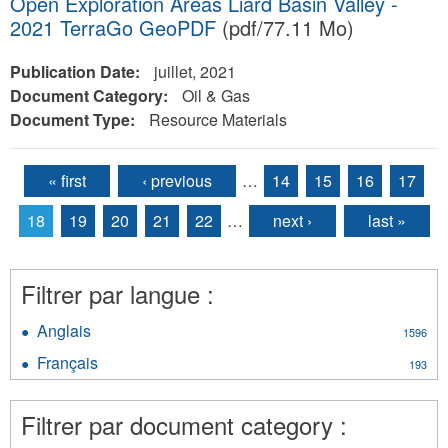
Open Exploration Areas Liard Basin Valley -
2021 TerraGo GeoPDF
(pdf/77.11 Mo)
Publication Date:
juillet, 2021
Document Category:
Oil & Gas
Document Type:
Resource Materials
« first
‹ previous
…
14
15
16
17
Pages
18
19
20
21
22
…
next ›
last »
Filtrer par langue :
Anglais
Apply
1596
Anglais
Français
Apply
193
filter
Français
filter
Filtrer par document category :