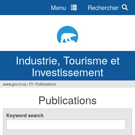
Menu
Rechercher
Jump
to
navigation
Industrie, Tourisme et
Investissement
www.gov.nt.ca
/
ITI
/
Publications
Vous
Publications
êtes
ici
Keyword search