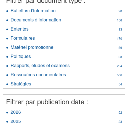
Bulletins d’information
Apply
28
Bulletins
Documents d’information
Apply
156
d’information
Documents
filter
Ententes
Apply
13
d’information
Ententes
filter
Formulaires
Apply
170
filter
Formulaires
Matériel promotionnel
Apply
59
filter
Matériel
Politiques
Apply
28
promotionnel
Politiques
filter
Rapports, études et examens
Apply
294
filter
Rapports,
Ressources documentaires
Apply
556
études
Ressources
et
Stratégies
Apply
54
documentaires
examens
Stratégies
filter
filter
filter
Filtrer par publication date :
2026
Apply
52
2026
2025
Apply
23
filter
2025