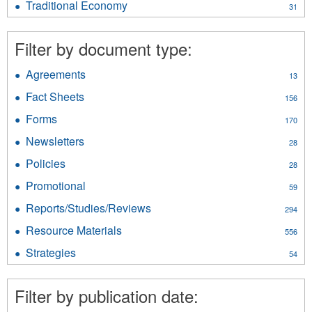
filter
Traditional Economy
Apply
31
filter
Traditional
Economy
Filter by document type:
filter
Agreements
Apply
13
Agreements
Fact Sheets
Apply
156
filter
Fact
Forms
Apply
170
Sheets
Forms
filter
Newsletters
Apply
28
filter
Newsletters
Policies
Apply
28
filter
Policies
Promotional
Apply
59
filter
Promotional
Reports/Studies/Reviews
Apply
294
filter
Reports/Studies/Reviews
Resource Materials
Apply
556
filter
Resource
Strategies
Apply
54
Materials
Strategies
filter
filter
Filter by publication date: