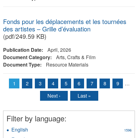
Fonds pour les déplacements et les tournées
des artistes – Grille d’évaluation
(pdf/249.59 KB)
Publication Date:
April, 2026
Document Category:
Arts, Crafts & Film
Document Type:
Resource Materials
1
2
3
4
5
6
7
8
9
…
Pages
Next ›
Last »
Filter by language:
English
Apply
1596
English