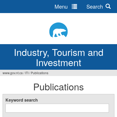
Menu
Search
Jump
to
navigation
Industry, Tourism and
Investment
www.gov.nt.ca
/
ITI
/
Publications
You
Publications
are
here
Keyword search