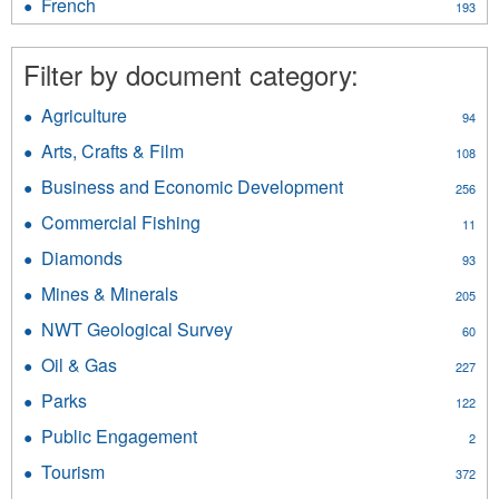
French
Apply
193
filter
French
filter
Filter by document category:
Agriculture
Apply
94
Agriculture
Arts, Crafts & Film
Apply
108
filter
Arts,
Business and Economic Development
Apply
256
Crafts
Business
&
Commercial Fishing
Apply
11
and
Film
Commercial
Economic
Diamonds
Apply
filter
93
Fishing
Development
Diamonds
filter
Mines & Minerals
Apply
filter
205
filter
Mines
NWT Geological Survey
Apply
60
&
NWT
Minerals
Oil & Gas
Apply
227
Geological
filter
Oil
Survey
Parks
Apply
122
&
filter
Parks
Gas
Public Engagement
Apply
2
filter
filter
Public
Tourism
Apply
372
Engagement
Tourism