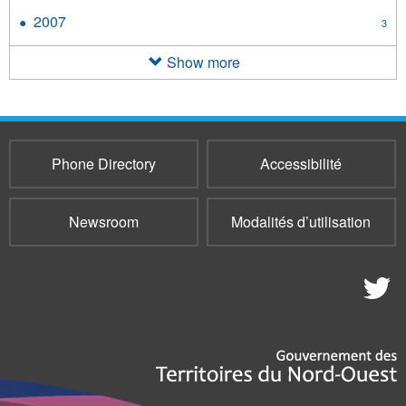
2008
2007
Apply
3
filter
2007
filter
Show more
Phone Directory
Accessibilité
Newsroom
Modalités d’utilisation