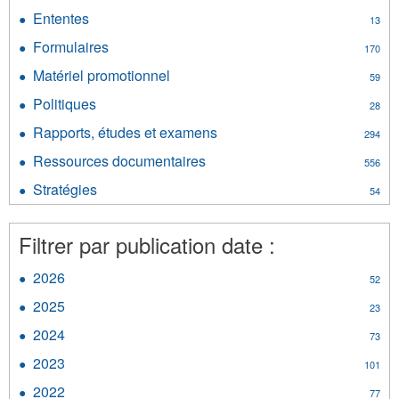
Documents
filter
Ententes
Apply
13
d’information
Ententes
filter
Formulaires
Apply
170
filter
Formulaires
Matériel promotionnel
Apply
59
filter
Matériel
Politiques
Apply
28
promotionnel
Politiques
filter
Rapports, études et examens
Apply
294
filter
Rapports,
Ressources documentaires
Apply
556
études
Ressources
et
Stratégies
Apply
54
documentaires
examens
Stratégies
filter
filter
filter
Filtrer par publication date :
2026
Apply
52
2026
2025
Apply
23
filter
2025
2024
Apply
73
filter
2024
2023
Apply
101
filter
2023
2022
Apply
77
filter