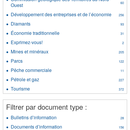
artisanat
60
Ouest
Apply
et
Commission
film
Développement des entreprises et de l’économie
Apply
256
géologique
filter
Dévelop
des
Diamants
Apply
93
des
Territoires
Diamants
entrepri
Économie traditionnelle
Apply
du
31
filter
et
Économie
Nord-
Exprimez-vous!
Apply
de
2
traditionnelle
Ouest
Exprimez-
l’économ
filter
Mines et minéraux
filter
Apply
205
vous!
filter
Mines
filter
Parcs
Apply
122
et
Parcs
minéraux
Pêche commerciale
Apply
11
filter
filter
Pêche
Pétrole et gaz
Apply
227
commerciale
Pétrole
filter
Tourisme
Apply
372
et
Tourisme
gaz
filter
filter
Filtrer par document type :
Bulletins d’information
Apply
28
Bulletins
Documents d’information
Apply
156
d’information