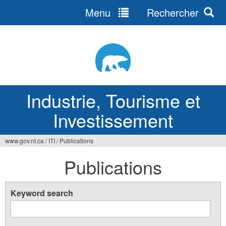
Menu
Rechercher
Jump
to
navigation
Industrie, Tourisme et
Investissement
www.gov.nt.ca
/
ITI
/
Publications
Vous
Publications
êtes
ici
Keyword search