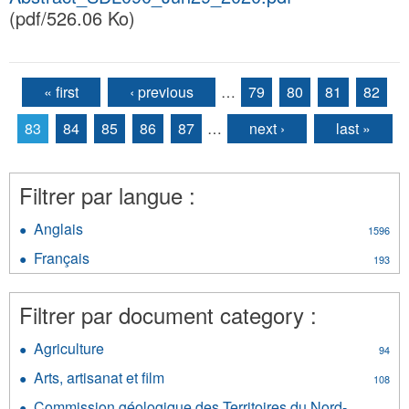
(pdf/526.06 Ko)
« first
‹ previous
…
79
80
81
82
Pages
83
84
85
86
87
…
next ›
last »
Filtrer par langue :
Anglais
Apply
1596
Anglais
Français
Apply
193
filter
Français
filter
Filtrer par document category :
Agriculture
Apply
94
Agriculture
Arts, artisanat et film
Apply
108
filter
Arts,
Commission géologique des Territoires du Nord-