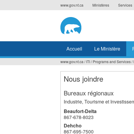
Jump
www.gov.nt.ca
Ministères
Services
to
navigation
Accueil
Le Ministère
www.gov.nt.ca
/
ITI
/
Programs and Services
/
Vous
êtes
Nous joindre
ici
Bureaux régionaux
Industrie, Tourisme et Investisse
Beaufort-Delta
867-678-8023
Dehcho
867-695-7500