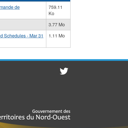
emande de
759.11
Ko
3.77 Mo
nd Schedules - Mar 31
1.11 Mo