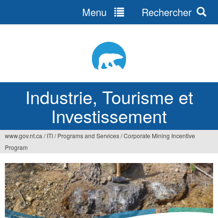
Menu
Rechercher
Jump
to
navigation
Industrie, Tourisme et
Investissement
www.gov.nt.ca
/
ITI
/
Programs and Services
/
Corporate Mining Incentive
Vous
Program
êtes
ici