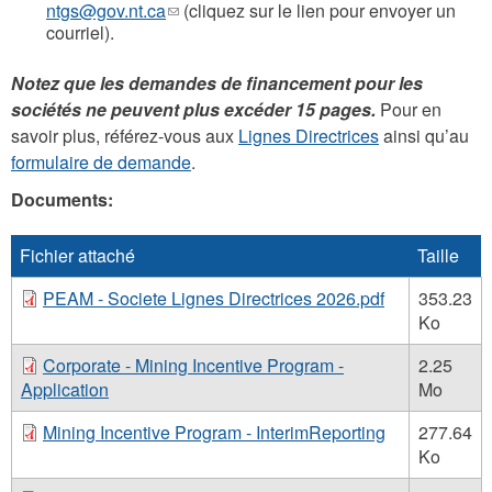
ntgs@gov.nt.ca
(link
(cliquez sur le lien pour envoyer un
courriel).
sends
e-
mail)
Notez que les demandes de financement pour les
sociétés ne peuvent plus excéder 15 pages.
Pour en
savoir plus, référez-vous aux
Lignes Directrices
ainsi qu’au
formulaire de demande
.
Documents:
Fichier attaché
Taille
PEAM - Societe Lignes Directrices 2026.pdf
353.23
Ko
Corporate - Mining Incentive Program -
2.25
Application
Mo
Mining Incentive Program - InterimReporting
277.64
Ko