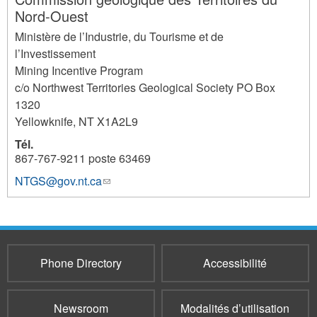
Nord-Ouest
Ministère de l’Industrie, du Tourisme et de
l’Investissement
Mining Incentive Program
c/o Northwest Territories Geological Society PO Box
1320
Yellowknife
,
NT
X1A2L9
Tél.
867-767-9211 poste 63469
NTGS@gov.nt.ca
(link
867
sends
e-
mail)
Phone Directory
Accessibilité
Newsroom
Modalités d’utilisation