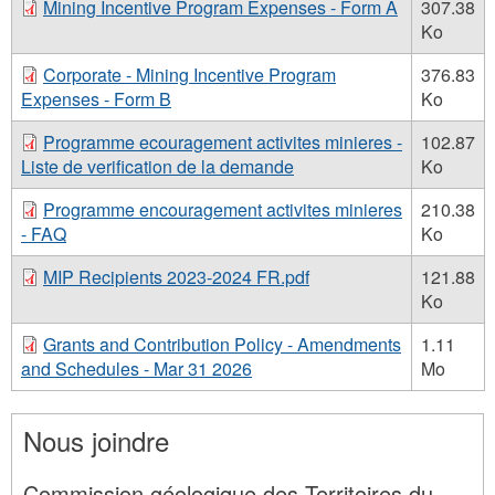
Mining Incentive Program Expenses - Form A
307.38
Ko
Corporate - Mining Incentive Program
376.83
Expenses - Form B
Ko
Programme ecouragement activites minieres -
102.87
Liste de verification de la demande
Ko
Programme encouragement activites minieres
210.38
- FAQ
Ko
MIP Recipients 2023-2024 FR.pdf
121.88
Ko
Grants and Contribution Policy - Amendments
1.11
and Schedules - Mar 31 2026
Mo
Nous joindre
Commission géologique des Territoires du