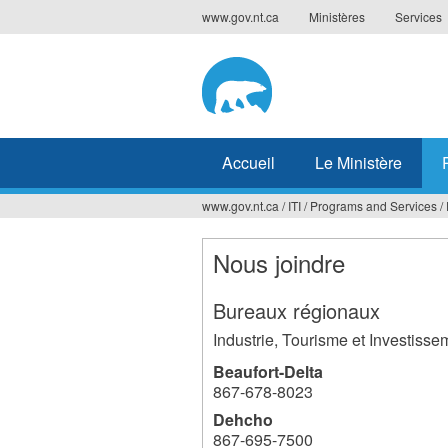
Jump
www.gov.nt.ca
Ministères
Services
to
navigation
Accueil
Le Ministère
www.gov.nt.ca
/
ITI
/
Programs and Services
/
Vous
êtes
Nous joindre
ici
Bureaux régionaux
Industrie, Tourisme et Investisse
Beaufort-Delta
867-678-8023
Dehcho
867-695-7500