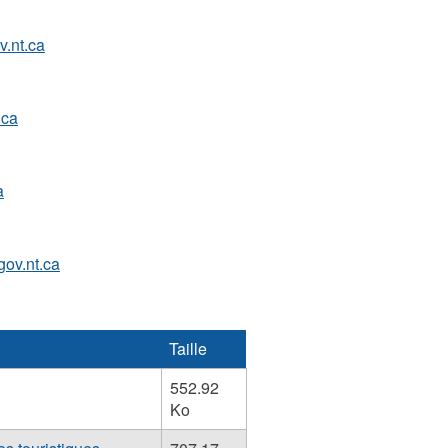
.nt.ca
.ca
a
ov.nt.ca
Taille
552.92
Ko