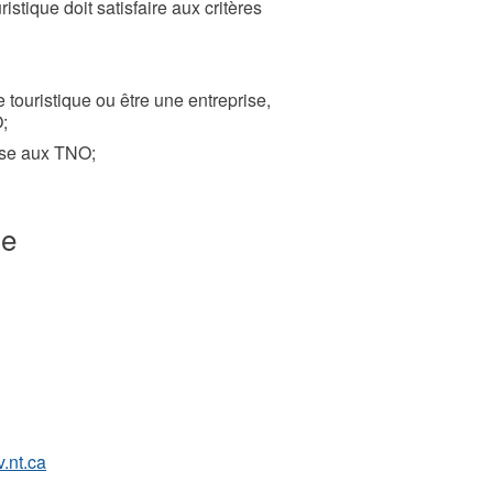
istique doit satisfaire aux critères
 touristique ou être une entreprise,
;
rise aux TNO;
de
.nt.ca