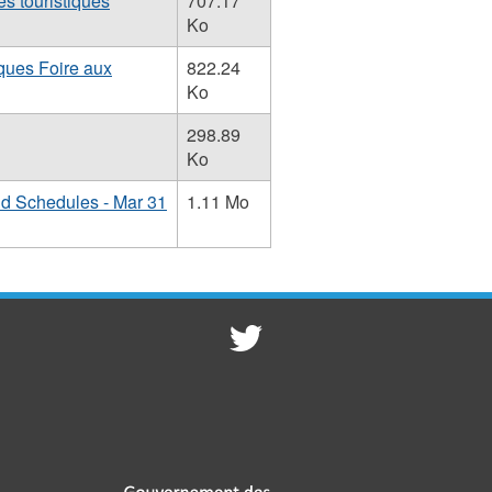
s touristiques
707.17
Ko
ques Foire aux
822.24
Ko
298.89
Ko
nd Schedules - Mar 31
1.11 Mo