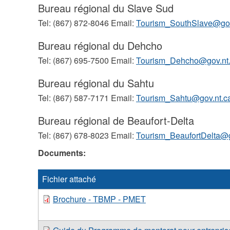
Bureau régional du Slave Sud
Tel: (867) 872-8046 Email:
Tourism_SouthSlave@gov
Bureau régional du Dehcho
Tel: (867) 695-7500 Email:
Tourism_Dehcho@gov.nt
Bureau régional du Sahtu
Tel: (867) 587-7171 Email:
Tourism_Sahtu@gov.nt.c
Bureau régional de Beaufort-Delta
Tel: (867) 678-8023 Email:
Tourism_BeaufortDelta@g
Documents:
Fichier attaché
Brochure - TBMP - PMET