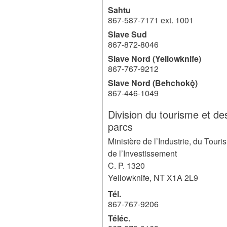
Sahtu
867-587-7171 ext. 1001
Slave Sud
867-872-8046
Slave Nord (Yellowknife)
867-767-9212
Slave Nord (Behchokǫ̀)
867-446-1049
Division du tourisme et de
parcs
Ministère de l’Industrie, du Touri
de l’Investissement
C. P. 1320
Yellowknife
,
NT
X1A 2L9
Tél.
867-767-9206
Téléc.