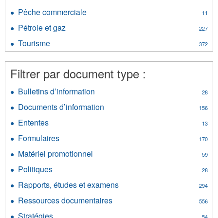
et
Parcs
minéraux
Pêche commerciale
Apply
11
filter
filter
Pêche
Pétrole et gaz
Apply
227
commerciale
Pétrole
filter
Tourisme
Apply
372
et
Tourisme
gaz
filter
filter
Filtrer par document type :
Bulletins d’information
Apply
28
Bulletins
Documents d’information
Apply
156
d’information
Documents
filter
Ententes
Apply
13
d’information
Ententes
filter
Formulaires
Apply
170
filter
Formulaires
Matériel promotionnel
Apply
59
filter
Matériel
Politiques
Apply
28
promotionnel
Politiques
filter
Rapports, études et examens
Apply
294
filter
Rapports,
Ressources documentaires
Apply
556
études
Ressources
et
Stratégies
Apply
54