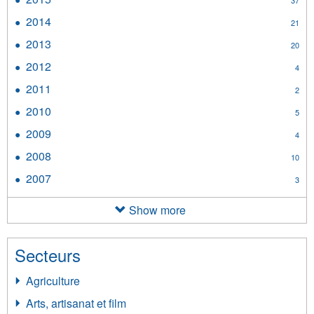
37
filter
2015
2014
Apply
21
filter
2014
2013
Apply
20
filter
2013
2012
Apply
4
filter
2012
2011
Apply
2
filter
2011
2010
Apply
5
filter
2010
2009
Apply
4
filter
2009
2008
Apply
10
filter
2008
2007
Apply
3
filter
2007
filter
Show more
Secteurs
Agriculture
Arts, artisanat et film