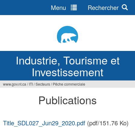
Menu
Rechercher
Jump
to
navigation
Industrie, Tourisme et
Investissement
www.gov.nt.ca
/
ITI
/
Secteurs
/
Pêche commerciale
Vous
Publications
êtes
ici
Title_SDL027_Jun29_2020.pdf
(pdf/151.76 Ko)