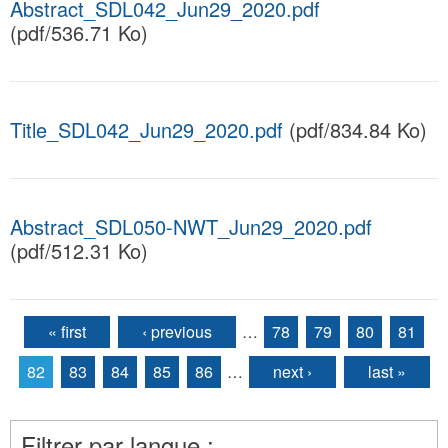
Abstract_SDL042_Jun29_2020.pdf
(pdf/536.71 Ko)
Title_SDL042_Jun29_2020.pdf
(pdf/834.84 Ko)
Abstract_SDL050-NWT_Jun29_2020.pdf
(pdf/512.31 Ko)
« first
‹ previous
…
78
79
80
81
Pages
82
83
84
85
86
…
next ›
last »
Filtrer par langue :