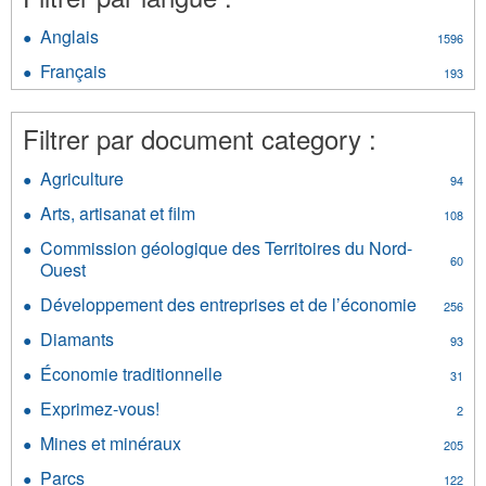
Anglais
Apply
1596
Anglais
Français
Apply
193
filter
Français
filter
Filtrer par document category :
Agriculture
Apply
94
Agriculture
Arts, artisanat et film
Apply
108
filter
Arts,
Commission géologique des Territoires du Nord-
artisanat
60
Ouest
Apply
et
Commission
film
Développement des entreprises et de l’économie
Apply
256
géologique
filter
Dévelop
des
Diamants
Apply
93
des
Territoires
Diamants
entrepri
Économie traditionnelle
Apply
du
31
filter
et
Économie
Nord-
Exprimez-vous!
Apply
de
2
traditionnelle
Ouest
Exprimez-
l’économ
filter
Mines et minéraux
filter
Apply
205
vous!
filter
Mines
filter
Parcs
Apply
122