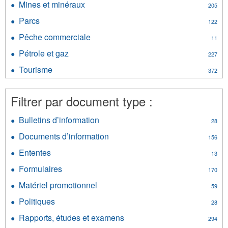
l’économ
filter
Mines et minéraux
filter
Apply
205
vous!
filter
Mines
filter
Parcs
Apply
122
et
Parcs
minéraux
Pêche commerciale
Apply
11
filter
filter
Pêche
Pétrole et gaz
Apply
227
commerciale
Pétrole
filter
Tourisme
Apply
372
et
Tourisme
gaz
filter
filter
Filtrer par document type :
Bulletins d’information
Apply
28
Bulletins
Documents d’information
Apply
156
d’information
Documents
filter
Ententes
Apply
13
d’information
Ententes
filter
Formulaires
Apply
170
filter
Formulaires
Matériel promotionnel
Apply
59
filter
Matériel
Politiques
Apply
28
promotionnel
Politiques
filter
Rapports, études et examens
Apply
294
filter
Rapports,