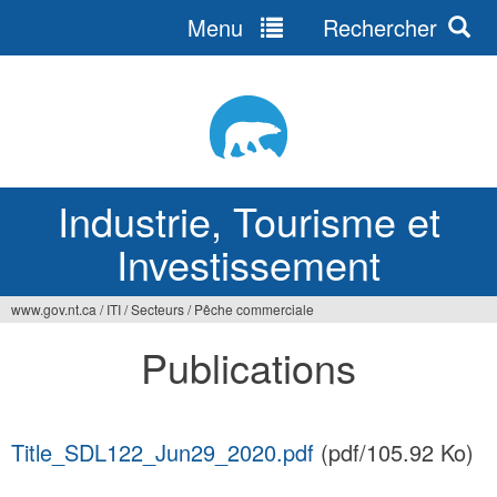
Menu
Rechercher
Jump
to
navigation
Industrie, Tourisme et
Investissement
www.gov.nt.ca
/
ITI
/
Secteurs
/
Pêche commerciale
Vous
Publications
êtes
ici
Title_SDL122_Jun29_2020.pdf
(pdf/105.92 Ko)