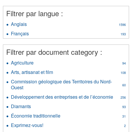
Filtrer par langue :
Anglais
Apply
1596
Anglais
Français
Apply
193
filter
Français
filter
Filtrer par document category :
Agriculture
Apply
94
Agriculture
Arts, artisanat et film
Apply
108
filter
Arts,
Commission géologique des Territoires du Nord-
artisanat
60
Ouest
Apply
et
Commission
film
Développement des entreprises et de l’économie
Apply
256
géologique
filter
Dévelop
des
Diamants
Apply
93
des
Territoires
Diamants
entrepri
Économie traditionnelle
Apply
du
31
filter
et
Économie
Nord-
Exprimez-vous!
Apply
de
2
traditionnelle
Ouest
Exprimez-