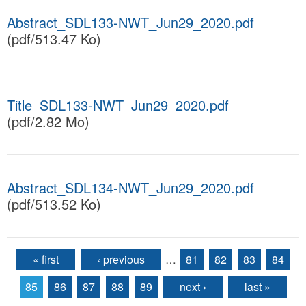
Abstract_SDL133-NWT_Jun29_2020.pdf
(pdf/513.47 Ko)
Title_SDL133-NWT_Jun29_2020.pdf
(pdf/2.82 Mo)
Abstract_SDL134-NWT_Jun29_2020.pdf
(pdf/513.52 Ko)
« first
‹ previous
…
81
82
83
84
Pages
85
86
87
88
89
next ›
last »